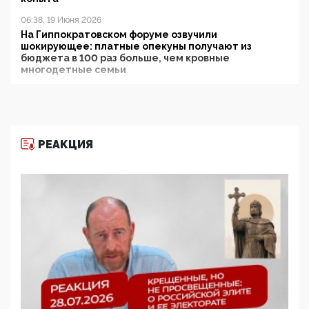
06:38, 19 Июня 2026
На Гиппократовском форуме озвучили
шокирующее: платные опекуны получают из
бюджета в 100 раз больше, чем кровные
многодетные семьи
05:00, 13 Июня 2026
Разбор учебника Обществознания под редакцией
Медведева: суверенитет, традиционные ценности
и немного двоемыслия
РЕАКЦИЯ
11:53, 09 Июня 2026
Прокуратура наконец увидела экстремистскую
деятельность ИИТО ЮНЕСКО в России, но
цифроглобалисты продолжают определять
повестку в образовании
09:43, 01 Июня 2026
5G за счет здоровья граждан: Минцифры намерено
отобрать у регионов и муниципалитетов право
защищать жилые дома и социальные объекты от
ЭМИ
05:58, 26 Мая 2026
Роскомнадзор освободили от борца с