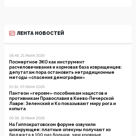
ЛЕНТА НОВОСТЕЙ
06:48, 21 Июля 2026
Посмертное ЭКО как инструмент
расчеловечивания и кормовая база извращенцев:
депутатам пора остановить нетрадиционные
методы «спасения демографии»
10:34, 07 Июля 2026
Пантеон «героям»-пособникам нацистов и
противникам Православия в Киево-Печерской
Лавре: Зеленский и Ко показывают миру рога и
копыта
06:38, 19 Июня 2026
На Гиппократовском форуме озвучили
шокирующее: платные опекуны получают из
бюджета в 100 раз больше, чем кровные