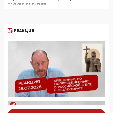
многодетные семьи
05:00, 13 Июня 2026
Разбор учебника Обществознания под редакцией
Медведева: суверенитет, традиционные ценности
и немного двоемыслия
РЕАКЦИЯ
11:53, 09 Июня 2026
Прокуратура наконец увидела экстремистскую
деятельность ИИТО ЮНЕСКО в России, но
цифроглобалисты продолжают определять
повестку в образовании
09:43, 01 Июня 2026
5G за счет здоровья граждан: Минцифры намерено
отобрать у регионов и муниципалитетов право
защищать жилые дома и социальные объекты от
ЭМИ
05:58, 26 Мая 2026
Роскомнадзор освободили от борца с
деструктивным и опасным контентом
07:39, 25 Мая 2026
Манифест против семьи и традиционных
ценностей: «Новые люди» поднимают электорат