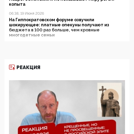
копыта
06:38, 19 Июня 2026
На Гиппократовском форуме озвучили
шокирующее: платные опекуны получают из
бюджета в 100 раз больше, чем кровные
многодетные семьи
05:00, 13 Июня 2026
Разбор учебника Обществознания под редакцией
Медведева: суверенитет, традиционные ценности
и немного двоемыслия
РЕАКЦИЯ
11:53, 09 Июня 2026
Прокуратура наконец увидела экстремистскую
деятельность ИИТО ЮНЕСКО в России, но
цифроглобалисты продолжают определять
повестку в образовании
09:43, 01 Июня 2026
5G за счет здоровья граждан: Минцифры намерено
отобрать у регионов и муниципалитетов право
защищать жилые дома и социальные объекты от
ЭМИ
05:58, 26 Мая 2026