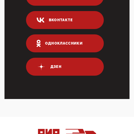
Он это ...
04:47, 10 Апреля 2026
ВКОНТАКТЕ
ИНН для переводов по СБП это первый шаг из
логических двухЗаполнение ИНН при любых
переводах по ...
03:35, 10 Апреля 2026
ОДНОКЛАССНИКИ
Суммарное вознаграждение менеджменту в 15
крупных банках по итогам 2025 года превысило 63
млрд руб. ...
03:01, 10 Апреля 2026
ДЗЕН
Террорист и убийца Буданов вальяжно сообщил,
что союзники просили Киев не наносить удары по
энергети...
01:54, 10 Апреля 2026
ПрезидентПутинвчера вечером обьявил
Пасхальное перемирие с 16 часов субботы до конца
дня Воскресен...
01:09, 10 Апреля 2026
Цифроконцлагерь работает только на
входМошенники активно пользуются аккаунтами на
Госуслугах уме...