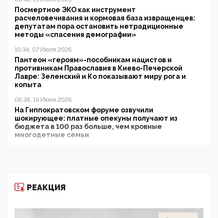
Посмертное ЭКО как инструмент
расчеловечивания и кормовая база извращенцев:
депутатам пора остановить нетрадиционные
методы «спасения демографии»
10:34, 07 Июля 2026
Пантеон «героям»-пособникам нацистов и
противникам Православия в Киево-Печерской
Лавре: Зеленский и Ко показывают миру рога и
копыта
06:38, 19 Июня 2026
На Гиппократовском форуме озвучили
шокирующее: платные опекуны получают из
бюджета в 100 раз больше, чем кровные
многодетные семьи
05:00, 13 Июня 2026
Разбор учебника Обществознания под редакцией
Медведева: суверенитет, традиционные ценности
и немного двоемыслия
РЕАКЦИЯ
11:53, 09 Июня 2026
Прокуратура наконец увидела экстремистскую
деятельность ИИТО ЮНЕСКО в России, но