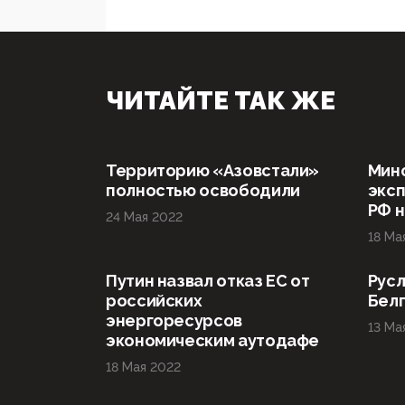
ЧИТАЙТЕ ТАК ЖЕ
Территорию «Азовстали»
Мин
полностью освободили
эксп
РФ н
24 Мая 2022
18 Ма
Путин назвал отказ ЕС от
Русл
российских
Бел
энергоресурсов
13 Ма
экономическим аутодафе
18 Мая 2022