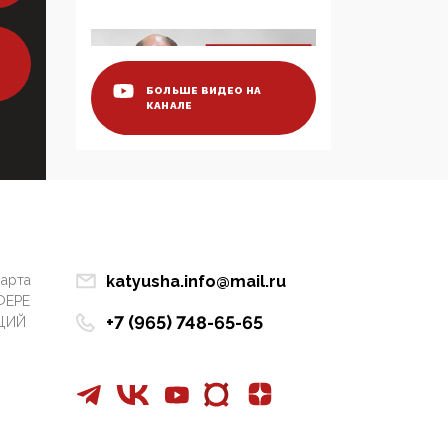
Манифест против
семьи и традиционных
ценностей: «Новые
люди» поднимают
электорат феминисток
БОЛЬШЕ ВИДЕО НА
КАНАЛЕ
на битву с
мужчинами-«бабуинам
и»
05:08, 15 Мая 2026
Эзотерика,
инфоцыганство и
лженаука под ширмой
марта
katyusha.info@mail.ru
защиты традиционных
ФЕРЕ
ценностей: кто и с чем
+7 (965) 748-65-65
ЦИЙ
выступал на форуме
«Россия 809. Традиции
будущего»
09:40, 06 Мая 2026