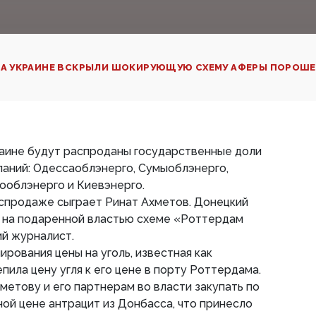
А УКРАИНЕ ВСКРЫЛИ ШОКИРУЮЩУЮ СХЕМУ АФЕРЫ ПОРОШЕ
Украине будут распроданы государственные доли
паний: Одессаоблэнерго, Сумыоблэнерго,
ооблэнерго и Киевэнерго.
аспродаже сыграет Ринат Ахметов. Донецкий
» на подаренной властью схеме «Роттердам
ий журналист.
рования цены на уголь, известная как
пила цену угля к его цене в порту Роттердама.
метову и его партнерам во власти закупать по
й цене антрацит из Донбасса, что принесло