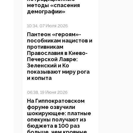
методы «спасения
демографии»
10:34, 07 Июля 2026
Пантеон «героям»-
пособникам нацистов и
противникам
Православия в Киево-
Печерской Лавре:
Зеленский и Ко
показывают миру рога
и копыта
06:38, 19 Июня 2026
На Гиппократовском
форуме озвучили
шокирующее: платные
опекуны получают из
бюджета в 100 раз
больше, чем кровные