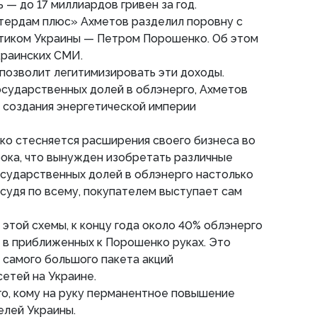
 — до 17 миллиардов гривен за год.
тердам плюс» Ахметов разделил поровну с
тиком Украины — Петром Порошенко. Об этом
краинских СМИ.
позволит легитимизировать эти доходы.
осударственных долей в облэнерго, Ахметов
 создания энергетической империи
ко стесняется расширения своего бизнеса во
ока, что вынужден изобретать различные
осударственных долей в облэнерго настолько
, судя по всему, покупателем выступает сам
 этой схемы, к концу года около 40% облэнерго
 в приближенных к Порошенко руках. Это
 самого большого пакета акций
етей на Украине.
го, кому на руку перманентное повышение
елей Украины.