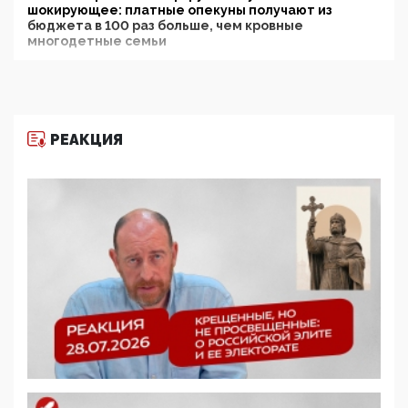
шокирующее: платные опекуны получают из
бюджета в 100 раз больше, чем кровные
многодетные семьи
05:00, 13 Июня 2026
Разбор учебника Обществознания под редакцией
Медведева: суверенитет, традиционные ценности
и немного двоемыслия
РЕАКЦИЯ
11:53, 09 Июня 2026
Прокуратура наконец увидела экстремистскую
деятельность ИИТО ЮНЕСКО в России, но
цифроглобалисты продолжают определять
повестку в образовании
09:43, 01 Июня 2026
5G за счет здоровья граждан: Минцифры намерено
отобрать у регионов и муниципалитетов право
защищать жилые дома и социальные объекты от
ЭМИ
05:58, 26 Мая 2026
Роскомнадзор освободили от борца с
деструктивным и опасным контентом
07:39, 25 Мая 2026