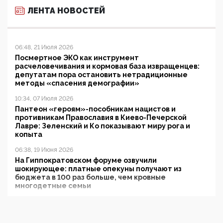
ЛЕНТА НОВОСТЕЙ
06:48, 21 Июля 2026
Посмертное ЭКО как инструмент
расчеловечивания и кормовая база извращенцев:
депутатам пора остановить нетрадиционные
методы «спасения демографии»
10:34, 07 Июля 2026
Пантеон «героям»-пособникам нацистов и
противникам Православия в Киево-Печерской
Лавре: Зеленский и Ко показывают миру рога и
копыта
06:38, 19 Июня 2026
На Гиппократовском форуме озвучили
шокирующее: платные опекуны получают из
бюджета в 100 раз больше, чем кровные
многодетные семьи
05:00, 13 Июня 2026
Разбор учебника Обществознания под редакцией
Медведева: суверенитет, традиционные ценности