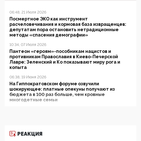
06:48, 21 Июля 2026
Посмертное ЭКО как инструмент
расчеловечивания и кормовая база извращенцев:
депутатам пора остановить нетрадиционные
методы «спасения демографии»
10:34, 07 Июля 2026
Пантеон «героям»-пособникам нацистов и
противникам Православия в Киево-Печерской
Лавре: Зеленский и Ко показывают миру рога и
копыта
06:38, 19 Июня 2026
На Гиппократовском форуме озвучили
шокирующее: платные опекуны получают из
бюджета в 100 раз больше, чем кровные
многодетные семьи
05:00, 13 Июня 2026
Разбор учебника Обществознания под редакцией
Медведева: суверенитет, традиционные ценности
и немного двоемыслия
РЕАКЦИЯ
11:53, 09 Июня 2026