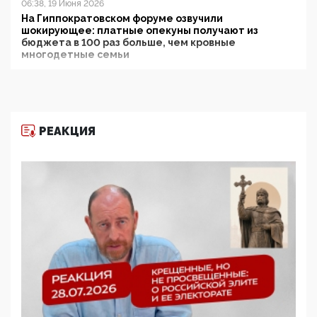
06:38, 19 Июня 2026
На Гиппократовском форуме озвучили
шокирующее: платные опекуны получают из
бюджета в 100 раз больше, чем кровные
многодетные семьи
05:00, 13 Июня 2026
Разбор учебника Обществознания под редакцией
Медведева: суверенитет, традиционные ценности
и немного двоемыслия
РЕАКЦИЯ
11:53, 09 Июня 2026
Прокуратура наконец увидела экстремистскую
деятельность ИИТО ЮНЕСКО в России, но
цифроглобалисты продолжают определять
повестку в образовании
09:43, 01 Июня 2026
5G за счет здоровья граждан: Минцифры намерено
отобрать у регионов и муниципалитетов право
защищать жилые дома и социальные объекты от
ЭМИ
05:58, 26 Мая 2026
Роскомнадзор освободили от борца с
деструктивным и опасным контентом