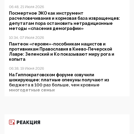
06:48, 21 Июля 2026
Посмертное ЭКО как инструмент
расчеловечивания и кормовая база извращенцев:
депутатам пора остановить нетрадиционные
методы «спасения демографии»
10:34, 07 Июля 2026
Пантеон «героям»-пособникам нацистов и
противникам Православия в Киево-Печерской
Лавре: Зеленский и Ко показывают миру рога и
копыта
06:38, 19 Июня 2026
На Гиппократовском форуме озвучили
шокирующее: платные опекуны получают из
бюджета в 100 раз больше, чем кровные
многодетные семьи
05:00, 13 Июня 2026
Разбор учебника Обществознания под редакцией
Медведева: суверенитет, традиционные ценности
и немного двоемыслия
РЕАКЦИЯ
11:53, 09 Июня 2026
Прокуратура наконец увидела экстремистскую