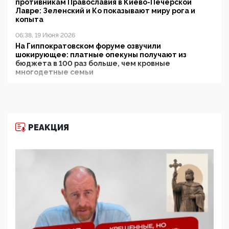
противникам Православия в Киево-Печерской
Лавре: Зеленский и Ко показывают миру рога и
копыта
06:38, 19 Июня 2026
На Гиппократовском форуме озвучили
шокирующее: платные опекуны получают из
бюджета в 100 раз больше, чем кровные
многодетные семьи
05:00, 13 Июня 2026
Разбор учебника Обществознания под редакцией
Медведева: суверенитет, традиционные ценности
и немного двоемыслия
РЕАКЦИЯ
11:53, 09 Июня 2026
Прокуратура наконец увидела экстремистскую
деятельность ИИТО ЮНЕСКО в России, но
цифроглобалисты продолжают определять
повестку в образовании
09:43, 01 Июня 2026
5G за счет здоровья граждан: Минцифры намерено
отобрать у регионов и муниципалитетов право
защищать жилые дома и социальные объекты от
ЭМИ