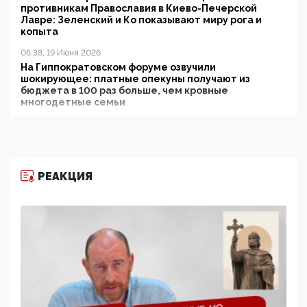
противникам Православия в Киево-Печерской
Лавре: Зеленский и Ко показывают миру рога и
копыта
06:38, 19 Июня 2026
На Гиппократовском форуме озвучили
шокирующее: платные опекуны получают из
бюджета в 100 раз больше, чем кровные
многодетные семьи
05:00, 13 Июня 2026
Разбор учебника Обществознания под редакцией
Медведева: суверенитет, традиционные ценности
и немного двоемыслия
РЕАКЦИЯ
11:53, 09 Июня 2026
Прокуратура наконец увидела экстремистскую
деятельность ИИТО ЮНЕСКО в России, но
цифроглобалисты продолжают определять
повестку в образовании
09:43, 01 Июня 2026
5G за счет здоровья граждан: Минцифры намерено
отобрать у регионов и муниципалитетов право
защищать жилые дома и социальные объекты от
ЭМИ