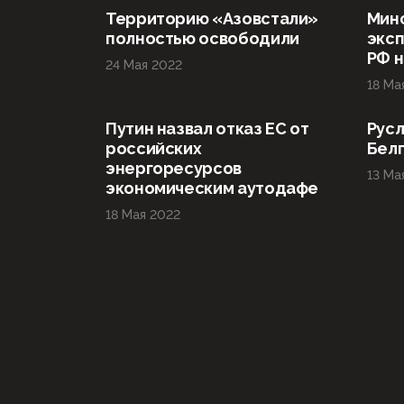
Территорию «Азовстали»
Мин
полностью освободили
эксп
РФ н
24 Мая 2022
18 Ма
Путин назвал отказ ЕС от
Русл
российских
Бел
энергоресурсов
13 Ма
экономическим аутодафе
18 Мая 2022