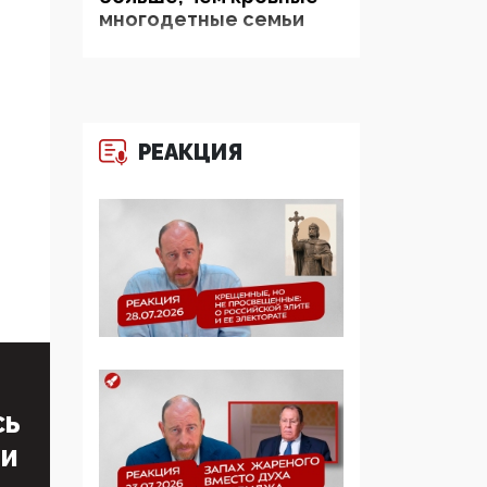
многодетные семьи
05:00, 13 Июня 2026
Разбор учебника
Обществознания под
редакцией Медведева:
РЕАКЦИЯ
суверенитет,
традиционные
ценности и немного
двоемыслия
11:53, 09 Июня 2026
Прокуратура наконец
увидела
экстремистскую
деятельность ИИТО
ЮНЕСКО в России, но
СЬ
цифроглобалисты
ТИ
продолжают
определять повестку в