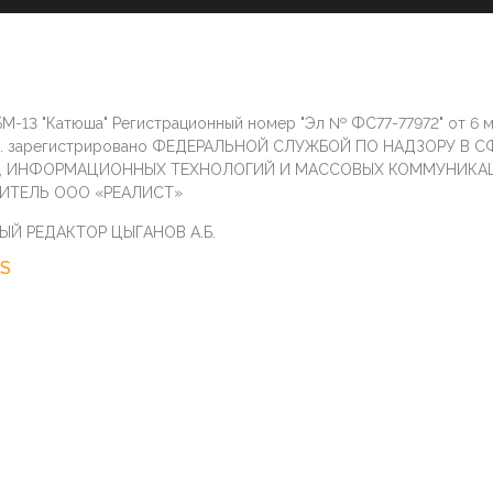
М-13 "Катюша" Регистрационный номер "Эл № ФС77-77972" от 6 
г. зарегистрировано ФЕДЕРАЛЬНОЙ СЛУЖБОЙ ПО НАДЗОРУ В С
И, ИНФОРМАЦИОННЫХ ТЕХНОЛОГИЙ И МАССОВЫХ КОММУНИКА
ИТЕЛЬ ООО «РЕАЛИСТ»
ЫЙ РЕДАКТОР ЦЫГАНОВ А.Б.
S