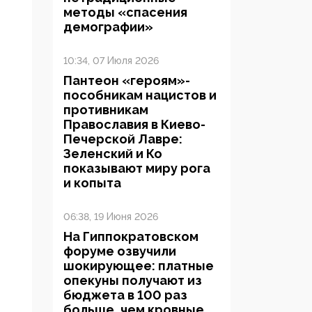
методы «спасения
демографии»
10:34, 07 Июля 2026
Пантеон «героям»-
пособникам нацистов и
противникам
Православия в Киево-
Печерской Лавре:
Зеленский и Ко
показывают миру рога
и копыта
06:38, 19 Июня 2026
На Гиппократовском
форуме озвучили
шокирующее: платные
опекуны получают из
бюджета в 100 раз
больше, чем кровные