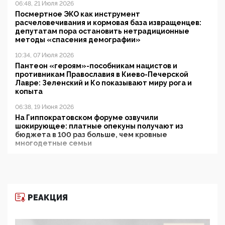
06:48, 21 Июля 2026
Посмертное ЭКО как инструмент
расчеловечивания и кормовая база извращенцев:
депутатам пора остановить нетрадиционные
методы «спасения демографии»
10:34, 07 Июля 2026
Пантеон «героям»-пособникам нацистов и
противникам Православия в Киево-Печерской
Лавре: Зеленский и Ко показывают миру рога и
копыта
06:38, 19 Июня 2026
На Гиппократовском форуме озвучили
шокирующее: платные опекуны получают из
бюджета в 100 раз больше, чем кровные
многодетные семьи
05:00, 13 Июня 2026
Разбор учебника Обществознания под редакцией
Медведева: суверенитет, традиционные ценности
и немного двоемыслия
РЕАКЦИЯ
11:53, 09 Июня 2026
Прокуратура наконец увидела экстремистскую
деятельность ИИТО ЮНЕСКО в России, но