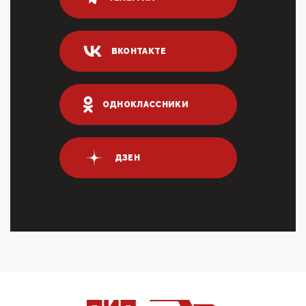
80% сирийцев в ФРГ должны вернуться на родину.
Он это ...
04:47, 10 Апреля 2026
ВКОНТАКТЕ
ИНН для переводов по СБП это первый шаг из
логических двухЗаполнение ИНН при любых
переводах по ...
03:35, 10 Апреля 2026
ОДНОКЛАССНИКИ
Суммарное вознаграждение менеджменту в 15
крупных банках по итогам 2025 года превысило 63
млрд руб. ...
03:01, 10 Апреля 2026
ДЗЕН
Террорист и убийца Буданов вальяжно сообщил,
что союзники просили Киев не наносить удары по
энергети...
01:54, 10 Апреля 2026
ПрезидентПутинвчера вечером обьявил
Пасхальное перемирие с 16 часов субботы до конца
дня Воскресен...
01:09, 10 Апреля 2026
Цифроконцлагерь работает только на
входМошенники активно пользуются аккаунтами на