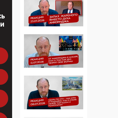
образовании
СЬ
09:43, 01 Июня 2026
ТИ
5G за счет здоровья
граждан: Минцифры
намерено отобрать у
регионов и
муниципалитетов право
защищать жилые дома
и социальные объекты
от ЭМИ
05:58, 26 Мая 2026
Роскомнадзор
освободили от борца с
деструктивным и
опасным контентом
07:39, 25 Мая 2026