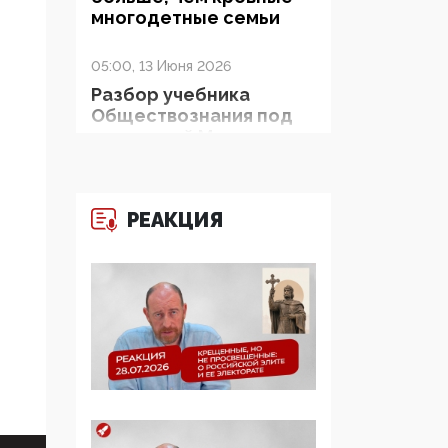
многодетные семьи
05:00, 13 Июня 2026
Разбор учебника
Обществознания под
редакцией Медведева:
суверенитет,
традиционные
ценности и немного
РЕАКЦИЯ
двоемыслия
11:53, 09 Июня 2026
Прокуратура наконец
увидела
экстремистскую
деятельность ИИТО
ЮНЕСКО в России, но
цифроглобалисты
продолжают
определять повестку в