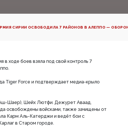
РМИЯ СИРИИ ОСВОБОДИЛА 7 РАЙОНОВ В­ АЛЕППО — ОБОРО
я в ходе боев взяла под свой контроль 7
ппо.
а Tiger Force и подтверждает медиа-крыло
Аш-Шаер), Шейх Лютфи. Дежурет Аваад,
ада освобождены войсками, также зачищены от
ла Карм Аль-Катерджи и ведёт бои с
Карлаг в Старом городе.