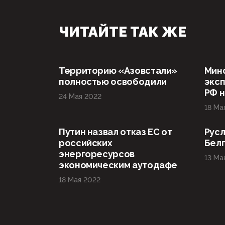
ЧИТАЙТЕ ТАК ЖЕ
Территорию «Азовстали»
Мин
полностью освободили
эксп
РФ н
24 Мая 2022
18 Ма
Путин назвал отказ ЕС от
Русл
российских
Бел
энергоресурсов
13 Ма
экономическим аутодафе
18 Мая 2022