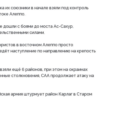
а их союзники в начале взяли под контроль
токе Алеппо.
е дошли с боями до моста Ас-Сахур,
ельственными силами.
ористов в восточном Алеппо просто
едёт наступление по направлению на крепость
взяли ещё 6 районов, при этом на окраинах
ные столкновения, САА продолжает атаку на
йская армия штурмует район Карлаг в Старом