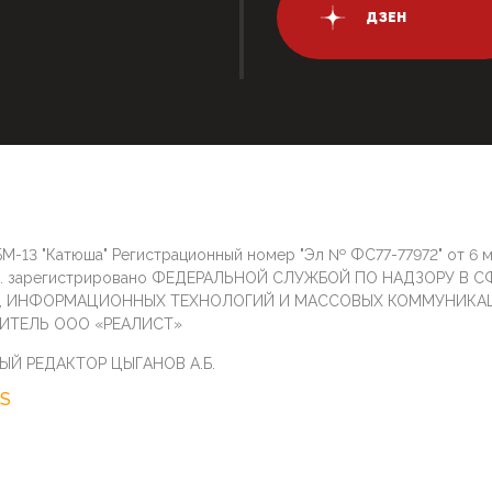
ДЗЕН
М-13 "Катюша" Регистрационный номер "Эл № ФС77-77972" от 6 
г. зарегистрировано ФЕДЕРАЛЬНОЙ СЛУЖБОЙ ПО НАДЗОРУ В С
И, ИНФОРМАЦИОННЫХ ТЕХНОЛОГИЙ И МАССОВЫХ КОММУНИКА
ИТЕЛЬ ООО «РЕАЛИСТ»
ЫЙ РЕДАКТОР ЦЫГАНОВ А.Б.
S