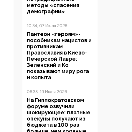
методы «спасения
демографии»
10:34, 07 Июля 2026
Пантеон «героям»-
пособникам нацистов и
противникам
Православия в Киево-
Печерской Лавре:
Зеленский и Ко
показывают миру рога
и копыта
06:38, 19 Июня 2026
На Гиппократовском
форуме озвучили
шокирующее: платные
опекуны получают из
бюджета в 100 раз
больше, чем кровные