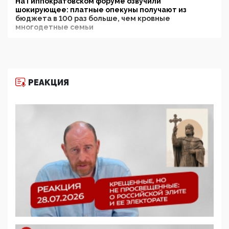
На Гиппократовском форуме озвучили
шокирующее: платные опекуны получают из
бюджета в 100 раз больше, чем кровные
многодетные семьи
05:00, 13 Июня 2026
Разбор учебника Обществознания под редакцией
Медведева: суверенитет, традиционные ценности
и немного двоемыслия
РЕАКЦИЯ
11:53, 09 Июня 2026
Прокуратура наконец увидела экстремистскую
деятельность ИИТО ЮНЕСКО в России, но
цифроглобалисты продолжают определять
повестку в образовании
09:43, 01 Июня 2026
5G за счет здоровья граждан: Минцифры намерено
отобрать у регионов и муниципалитетов право
защищать жилые дома и социальные объекты от
ЭМИ
05:58, 26 Мая 2026
Роскомнадзор освободили от борца с
деструктивным и опасным контентом
07:39, 25 Мая 2026