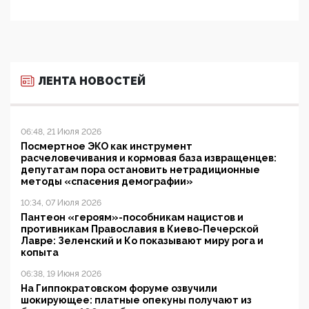
ЛЕНТА НОВОСТЕЙ
06:48, 21 Июля 2026
Посмертное ЭКО как инструмент
расчеловечивания и кормовая база извращенцев:
депутатам пора остановить нетрадиционные
методы «спасения демографии»
10:34, 07 Июля 2026
Пантеон «героям»-пособникам нацистов и
противникам Православия в Киево-Печерской
Лавре: Зеленский и Ко показывают миру рога и
копыта
06:38, 19 Июня 2026
На Гиппократовском форуме озвучили
шокирующее: платные опекуны получают из