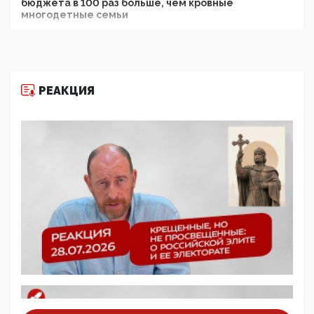
бюджета в 100 раз больше, чем кровные
многодетные семьи
05:00, 13 Июня 2026
Разбор учебника Обществознания под редакцией
Медведева: суверенитет, традиционные ценности
и немного двоемыслия
РЕАКЦИЯ
11:53, 09 Июня 2026
Прокуратура наконец увидела экстремистскую
деятельность ИИТО ЮНЕСКО в России, но
цифроглобалисты продолжают определять
повестку в образовании
09:43, 01 Июня 2026
5G за счет здоровья граждан: Минцифры намерено
отобрать у регионов и муниципалитетов право
защищать жилые дома и социальные объекты от
ЭМИ
05:58, 26 Мая 2026
Роскомнадзор освободили от борца с
деструктивным и опасным контентом
07:39, 25 Мая 2026
Манифест против семьи и традиционных