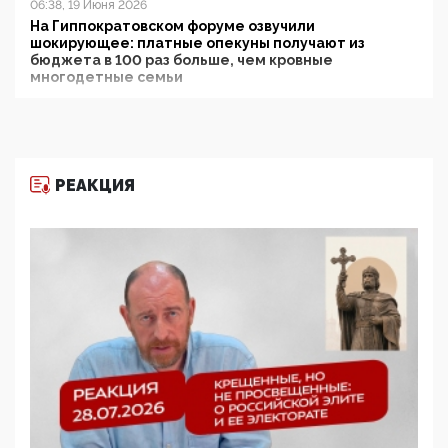
06:38, 19 Июня 2026
На Гиппократовском форуме озвучили
шокирующее: платные опекуны получают из
бюджета в 100 раз больше, чем кровные
многодетные семьи
05:00, 13 Июня 2026
Разбор учебника Обществознания под редакцией
Медведева: суверенитет, традиционные ценности
и немного двоемыслия
РЕАКЦИЯ
11:53, 09 Июня 2026
Прокуратура наконец увидела экстремистскую
деятельность ИИТО ЮНЕСКО в России, но
цифроглобалисты продолжают определять
повестку в образовании
09:43, 01 Июня 2026
5G за счет здоровья граждан: Минцифры намерено
отобрать у регионов и муниципалитетов право
защищать жилые дома и социальные объекты от
ЭМИ
05:58, 26 Мая 2026
Роскомнадзор освободили от борца с
деструктивным и опасным контентом