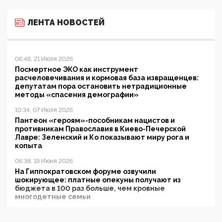
ЛЕНТА НОВОСТЕЙ
06:48, 21 Июля 2026
Посмертное ЭКО как инструмент
расчеловечивания и кормовая база извращенцев:
депутатам пора остановить нетрадиционные
методы «спасения демографии»
10:34, 07 Июля 2026
Пантеон «героям»-пособникам нацистов и
противникам Православия в Киево-Печерской
Лавре: Зеленский и Ко показывают миру рога и
копыта
06:38, 19 Июня 2026
На Гиппократовском форуме озвучили
шокирующее: платные опекуны получают из
бюджета в 100 раз больше, чем кровные
многодетные семьи
05:00, 13 Июня 2026