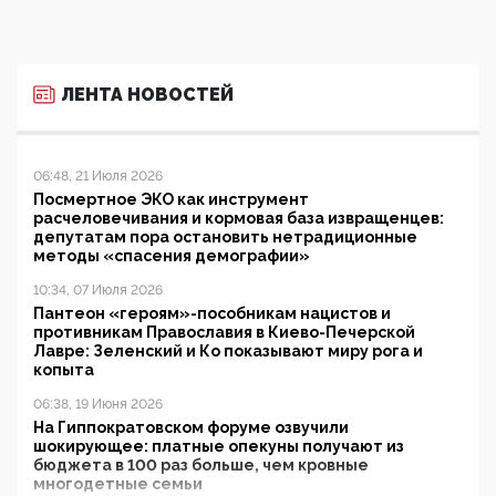
ЛЕНТА НОВОСТЕЙ
06:48, 21 Июля 2026
Посмертное ЭКО как инструмент
расчеловечивания и кормовая база извращенцев:
депутатам пора остановить нетрадиционные
методы «спасения демографии»
10:34, 07 Июля 2026
Пантеон «героям»-пособникам нацистов и
противникам Православия в Киево-Печерской
Лавре: Зеленский и Ко показывают миру рога и
копыта
06:38, 19 Июня 2026
На Гиппократовском форуме озвучили
шокирующее: платные опекуны получают из
бюджета в 100 раз больше, чем кровные
многодетные семьи