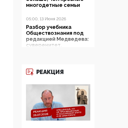
многодетные семьи
05:00, 13 Июня 2026
Разбор учебника
Обществознания под
редакцией Медведева:
суверенитет,
традиционные
ценности и немного
двоемыслия
РЕАКЦИЯ
11:53, 09 Июня 2026
Прокуратура наконец
увидела
экстремистскую
деятельность ИИТО
ЮНЕСКО в России, но
цифроглобалисты
продолжают
определять повестку в