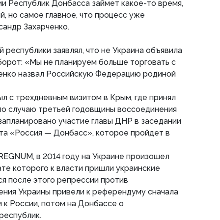
и Республик Донбасса займет какое-то время,
, но самое главное, что процесс уже
сандр Захарченко.
й республики заявлял, что не Украина объявила
борот: «Мы не планируем больше торговать с
ченко назвал Российскую Федерацию родиной
ыл с трехдневным визитом в Крым, где принял
 по случаю третьей годовщины воссоединения
 запланировано участие главы ДНР в заседании
та «Россия — Донбасс», которое пройдет в
REGNUM, в 2014 году на Украине произошел
ате которого к власти пришли украинские
я после этого репрессии против
ения Украины привели к референдуму сначала
 к России, потом на Донбассе о
республик.