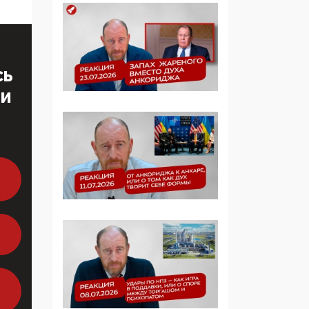
образовании
09:43, 01 Июня 2026
5G за счет здоровья
СЬ
граждан: Минцифры
намерено отобрать у
ТИ
регионов и
муниципалитетов право
защищать жилые дома
и социальные объекты
от ЭМИ
05:58, 26 Мая 2026
Роскомнадзор
освободили от борца с
деструктивным и
опасным контентом
07:39, 25 Мая 2026