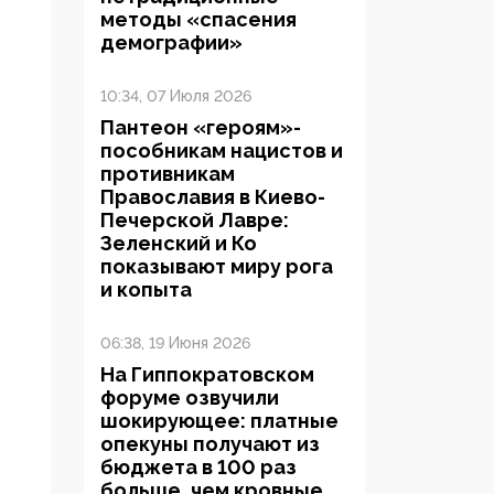
методы «спасения
демографии»
10:34, 07 Июля 2026
Пантеон «героям»-
пособникам нацистов и
противникам
Православия в Киево-
Печерской Лавре:
Зеленский и Ко
показывают миру рога
и копыта
06:38, 19 Июня 2026
На Гиппократовском
форуме озвучили
шокирующее: платные
опекуны получают из
бюджета в 100 раз
больше, чем кровные