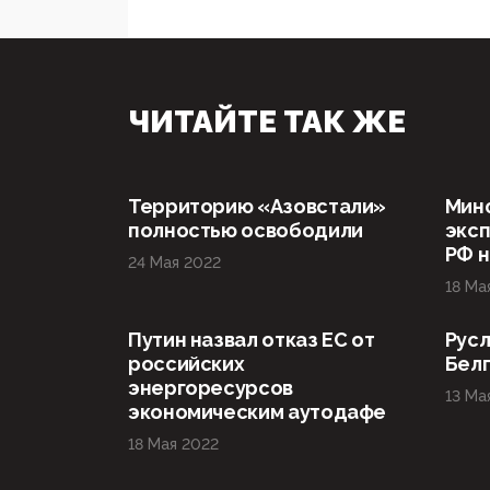
ЧИТАЙТЕ ТАК ЖЕ
Территорию «Азовстали»
Мин
полностью освободили
эксп
РФ н
24 Мая 2022
18 Ма
Путин назвал отказ ЕС от
Русл
российских
Бел
энергоресурсов
13 Ма
экономическим аутодафе
18 Мая 2022