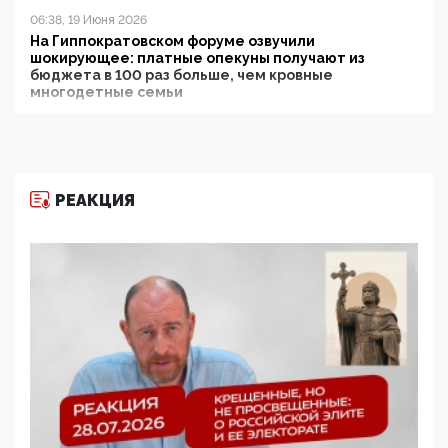
06:38, 19 Июня 2026
На Гиппократовском форуме озвучили
шокирующее: платные опекуны получают из
бюджета в 100 раз больше, чем кровные
многодетные семьи
05:00, 13 Июня 2026
Разбор учебника Обществознания под редакцией
Медведева: суверенитет, традиционные ценности
и немного двоемыслия
РЕАКЦИЯ
11:53, 09 Июня 2026
Прокуратура наконец увидела экстремистскую
деятельность ИИТО ЮНЕСКО в России, но
цифроглобалисты продолжают определять
повестку в образовании
09:43, 01 Июня 2026
5G за счет здоровья граждан: Минцифры намерено
отобрать у регионов и муниципалитетов право
защищать жилые дома и социальные объекты от
ЭМИ
05:58, 26 Мая 2026
Роскомнадзор освободили от борца с