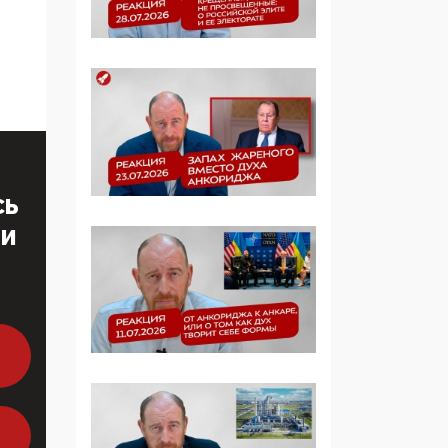
образовании
09:43, 01 Июня 2026
5G за счет здоровья
граждан: Минцифры
намерено отобрать у
регионов и
муниципалитетов право
защищать жилые дома
СЬ
и социальные объекты
ТИ
от ЭМИ
05:58, 26 Мая 2026
Роскомнадзор
освободили от борца с
деструктивным и
опасным контентом
07:39, 25 Мая 2026