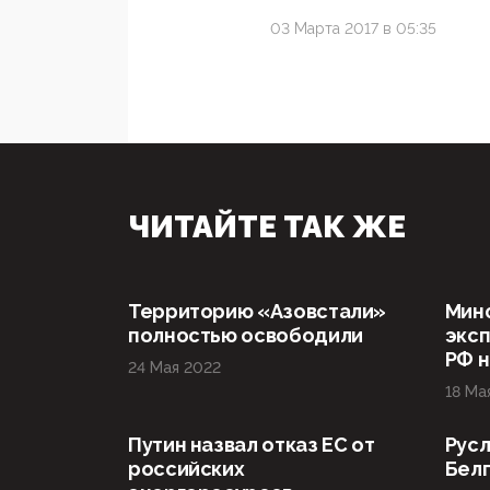
03 Марта 2017 в 05:35
ЧИТАЙТЕ ТАК ЖЕ
Территорию «Азовстали»
Мин
полностью освободили
эксп
РФ н
24 Мая 2022
18 Ма
Путин назвал отказ ЕС от
Русл
российских
Бел