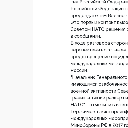
сил Российской Федерац
Российской Федерации г
председателем Военного
Это первый контакт высо
Советом НАТО решения о 
в сообщении.
В ходе разговора сторо
перспективы восстановле
предотвращение инциден
международных меропри
России.
"Начальник Генерального
имеющимся озабоченност
военной активности Сев
границ, а также развер
НАТО", - отметили в вое
Герасимов также проинф
международных мероприя
Минобороны РФ в 2017 го