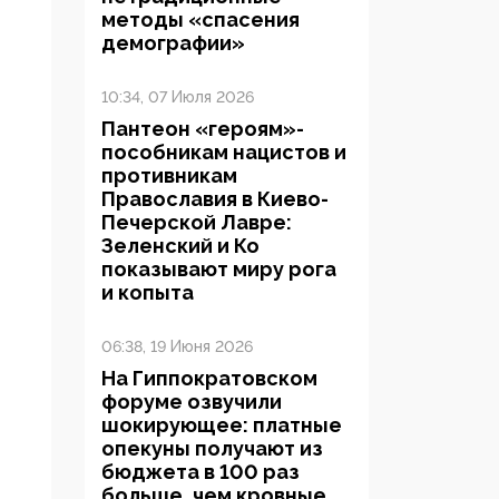
методы «спасения
демографии»
10:34, 07 Июля 2026
Пантеон «героям»-
пособникам нацистов и
противникам
Православия в Киево-
Печерской Лавре:
Зеленский и Ко
показывают миру рога
и копыта
06:38, 19 Июня 2026
На Гиппократовском
форуме озвучили
шокирующее: платные
опекуны получают из
бюджета в 100 раз
больше, чем кровные