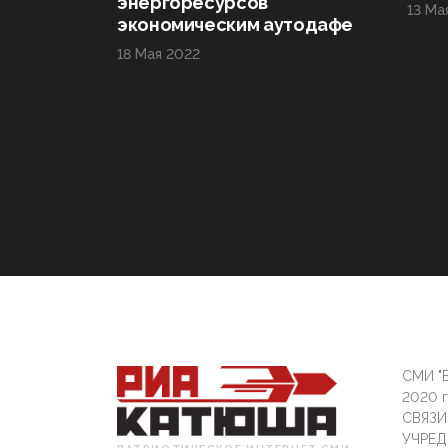
энергоресурсов
13 Ма
экономическим аутодафе
18 Мая 2022
СМИ "Б
2020 
СВЯЗ
УЧРЕД