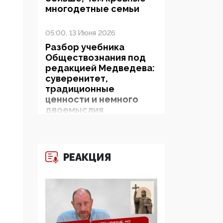
многодетные семьи
05:00, 13 Июня 2026
Разбор учебника
Обществознания под
редакцией Медведева:
суверенитет,
традиционные
ценности и немного
двоемыслия
11:53, 09 Июня 2026
Прокуратура наконец
РЕАКЦИЯ
увидела
экстремистскую
деятельность ИИТО
ЮНЕСКО в России, но
цифроглобалисты
продолжают
определять повестку в