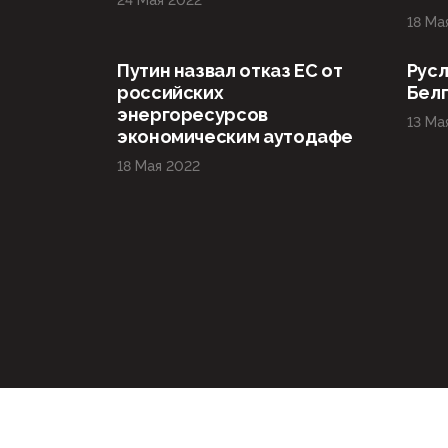
24 Мая 2022
18 Ма
Путин назвал отказ ЕС от
Русл
российских
Бел
энергоресурсов
13 Ма
экономическим аутодафе
18 Мая 2022