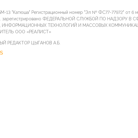
М-13 "Катюша" Регистрационный номер "Эл № ФС77-77972" от 6 
г. зарегистрировано ФЕДЕРАЛЬНОЙ СЛУЖБОЙ ПО НАДЗОРУ В С
И, ИНФОРМАЦИОННЫХ ТЕХНОЛОГИЙ И МАССОВЫХ КОММУНИКА
ИТЕЛЬ ООО «РЕАЛИСТ»
ЫЙ РЕДАКТОР ЦЫГАНОВ А.Б.
S