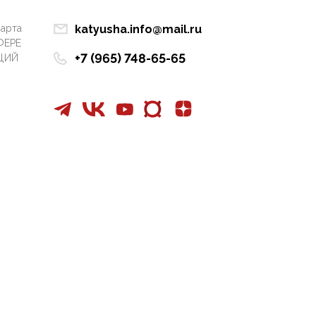
Манифест против
семьи и традиционных
марта
katyusha.info@mail.ru
ценностей: «Новые
ФЕРЕ
люди» поднимают
+7 (965) 748-65-65
ЦИЙ
электорат феминисток
на битву с
мужчинами-«бабуинам
и»
05:08, 15 Мая 2026
Эзотерика,
инфоцыганство и
лженаука под ширмой
защиты традиционных
ценностей: кто и с чем
выступал на форуме
«Россия 809. Традиции
будущего»
09:40, 06 Мая 2026