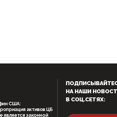
ПОДПИСЫВАЙТЕ
НА НАШИ НОВОС
В СОЦ.СЕТЯХ:
фин США:
роприация активов ЦБ
е является законной