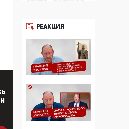
многодетные семьи
05:00, 13 Июня 2026
РЕАКЦИЯ
Разбор учебника
Обществознания под
редакцией Медведева:
суверенитет,
традиционные
ценности и немного
двоемыслия
11:53, 09 Июня 2026
Прокуратура наконец
СЬ
увидела
экстремистскую
ТИ
деятельность ИИТО
ЮНЕСКО в России, но
цифроглобалисты
продолжают
определять повестку в