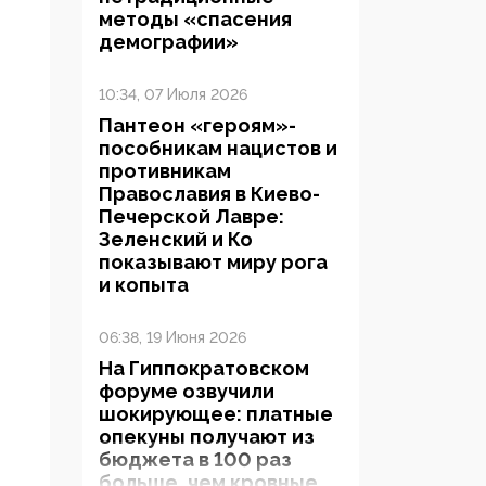
методы «спасения
демографии»
10:34, 07 Июля 2026
Пантеон «героям»-
пособникам нацистов и
противникам
Православия в Киево-
Печерской Лавре:
Зеленский и Ко
показывают миру рога
и копыта
06:38, 19 Июня 2026
На Гиппократовском
форуме озвучили
шокирующее: платные
опекуны получают из
бюджета в 100 раз
больше, чем кровные