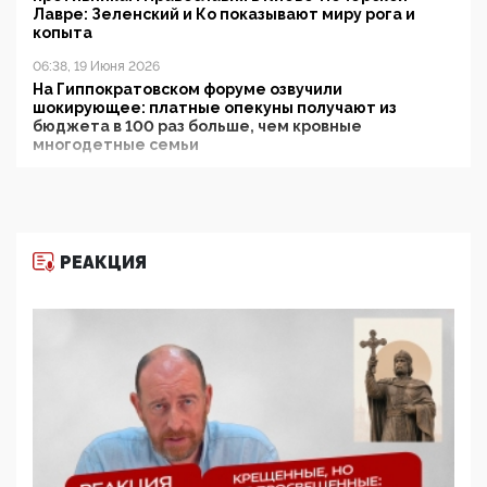
Лавре: Зеленский и Ко показывают миру рога и
копыта
06:38, 19 Июня 2026
На Гиппократовском форуме озвучили
шокирующее: платные опекуны получают из
бюджета в 100 раз больше, чем кровные
многодетные семьи
05:00, 13 Июня 2026
Разбор учебника Обществознания под редакцией
Медведева: суверенитет, традиционные ценности
и немного двоемыслия
РЕАКЦИЯ
11:53, 09 Июня 2026
Прокуратура наконец увидела экстремистскую
деятельность ИИТО ЮНЕСКО в России, но
цифроглобалисты продолжают определять
повестку в образовании
09:43, 01 Июня 2026
5G за счет здоровья граждан: Минцифры намерено
отобрать у регионов и муниципалитетов право
защищать жилые дома и социальные объекты от
ЭМИ