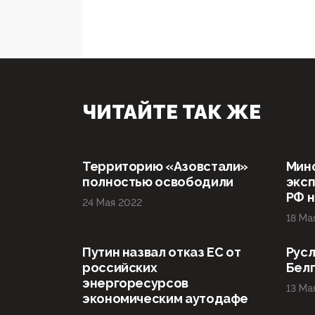
ЧИТАЙТЕ ТАК ЖЕ
Территорию «Азовстали»
Мин
полностью освободили
эксп
РФ н
24 Мая 2022
18 Ма
Путин назвал отказ ЕС от
Русл
российских
Бел
энергоресурсов
13 Ма
экономическим аутодафе