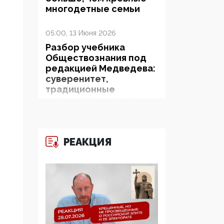
многодетные семьи
05:00, 13 Июня 2026
Разбор учебника
Обществознания под
редакцией Медведева:
суверенитет,
традиционные
ценности и немного
двоемыслия
11:53, 09 Июня 2026
РЕАКЦИЯ
Прокуратура наконец
увидела
экстремистскую
деятельность ИИТО
ЮНЕСКО в России, но
цифроглобалисты
продолжают
определять повестку в