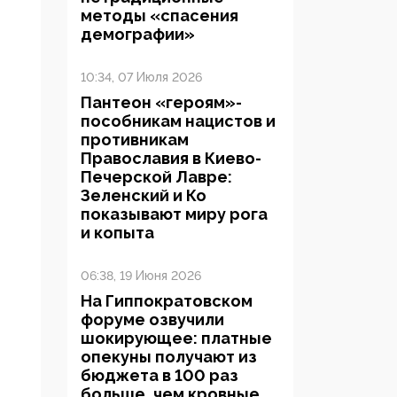
методы «спасения
демографии»
10:34, 07 Июля 2026
Пантеон «героям»-
пособникам нацистов и
противникам
Православия в Киево-
Печерской Лавре:
Зеленский и Ко
показывают миру рога
и копыта
06:38, 19 Июня 2026
На Гиппократовском
форуме озвучили
шокирующее: платные
опекуны получают из
бюджета в 100 раз
больше, чем кровные