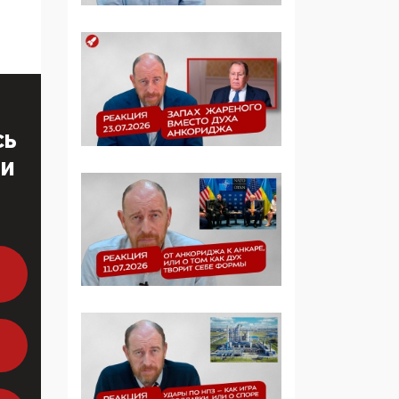
образовании
09:43, 01 Июня 2026
5G за счет здоровья
граждан: Минцифры
намерено отобрать у
СЬ
регионов и
муниципалитетов право
ТИ
защищать жилые дома
и социальные объекты
от ЭМИ
05:58, 26 Мая 2026
Роскомнадзор
освободили от борца с
деструктивным и
опасным контентом
07:39, 25 Мая 2026