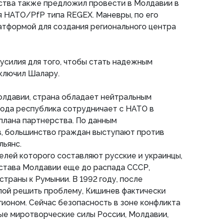
ства также предложил провести в Молдавии в
я НАТО/PfP типа REGEX. Маневры, по его
атформой для создания регионального центра
усилия для того, чтобы стать надежным
аключил Шалару.
олдавии, страна обладает нейтральным
 года республика сотрудничает с НАТО в
плана партнерства. По данным
в, большинство граждан выступают против
льянс.
лей которого составляют русские и украинцы,
остава Молдавии еще до распада СССР,
траны к Румынии. В 1992 году, после
лой решить проблему, Кишинев фактически
гионом. Сейчас безопасность в зоне конфликта
е миротворческие силы России, Молдавии,