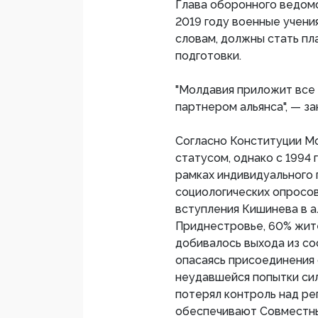
Глава оборонного ведом
2019 году военные учени
словам, должны стать пл
подготовки.
"Молдавия приложит все 
партнером альянса", — з
Согласно Конституции М
статусом, однако с 1994
рамках индивидуального 
социологических опросо
вступления Кишинева в а
Приднестровье, 60% жите
добивалось выхода из с
опасаясь присоединения с
неудавшейся попытки си
потерял контроль над ре
обеспечивают Совместны