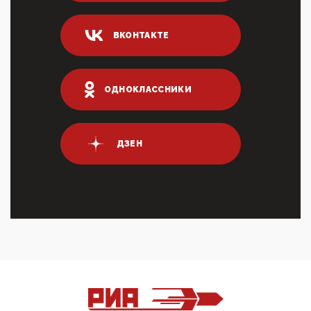
Он это ...
04:47, 10 Апреля 2026
ВКОНТАКТЕ
ИНН для переводов по СБП это первый шаг из
логических двухЗаполнение ИНН при любых
переводах по ...
03:35, 10 Апреля 2026
ОДНОКЛАССНИКИ
Суммарное вознаграждение менеджменту в 15
крупных банках по итогам 2025 года превысило 63
млрд руб. ...
03:01, 10 Апреля 2026
ДЗЕН
Террорист и убийца Буданов вальяжно сообщил,
что союзники просили Киев не наносить удары по
энергети...
01:54, 10 Апреля 2026
ПрезидентПутинвчера вечером обьявил
Пасхальное перемирие с 16 часов субботы до конца
дня Воскресен...
01:09, 10 Апреля 2026
Цифроконцлагерь работает только на
входМошенники активно пользуются аккаунтами на
Госуслугах уме...