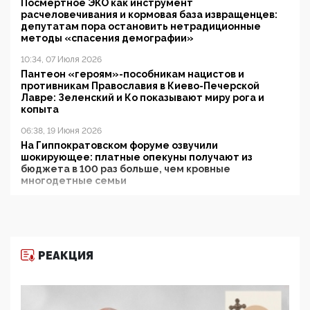
Посмертное ЭКО как инструмент
расчеловечивания и кормовая база извращенцев:
депутатам пора остановить нетрадиционные
методы «спасения демографии»
10:34, 07 Июля 2026
Пантеон «героям»-пособникам нацистов и
противникам Православия в Киево-Печерской
Лавре: Зеленский и Ко показывают миру рога и
копыта
06:38, 19 Июня 2026
На Гиппократовском форуме озвучили
шокирующее: платные опекуны получают из
бюджета в 100 раз больше, чем кровные
многодетные семьи
05:00, 13 Июня 2026
Разбор учебника Обществознания под редакцией
Медведева: суверенитет, традиционные ценности
и немного двоемыслия
РЕАКЦИЯ
11:53, 09 Июня 2026
Прокуратура наконец увидела экстремистскую
деятельность ИИТО ЮНЕСКО в России, но
цифроглобалисты продолжают определять