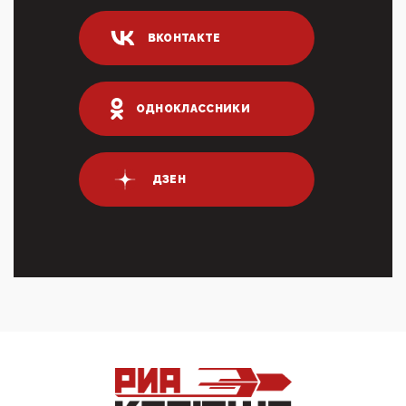
04:47, 10 Апреля 2026
ВКОНТАКТЕ
ИНН для переводов по СБП это первый шаг из
логических двухЗаполнение ИНН при любых
переводах по ...
03:35, 10 Апреля 2026
ОДНОКЛАССНИКИ
Суммарное вознаграждение менеджменту в 15
крупных банках по итогам 2025 года превысило 63
млрд руб. ...
03:01, 10 Апреля 2026
ДЗЕН
Террорист и убийца Буданов вальяжно сообщил,
что союзники просили Киев не наносить удары по
энергети...
01:54, 10 Апреля 2026
ПрезидентПутинвчера вечером обьявил
Пасхальное перемирие с 16 часов субботы до конца
дня Воскресен...
01:09, 10 Апреля 2026
Цифроконцлагерь работает только на
входМошенники активно пользуются аккаунтами на
Госуслугах уме...