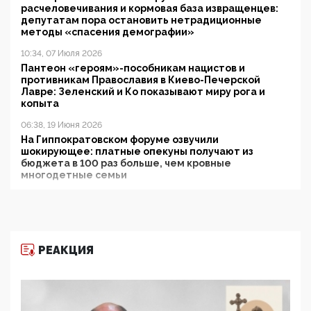
расчеловечивания и кормовая база извращенцев:
депутатам пора остановить нетрадиционные
методы «спасения демографии»
10:34, 07 Июля 2026
Пантеон «героям»-пособникам нацистов и
противникам Православия в Киево-Печерской
Лавре: Зеленский и Ко показывают миру рога и
копыта
06:38, 19 Июня 2026
На Гиппократовском форуме озвучили
шокирующее: платные опекуны получают из
бюджета в 100 раз больше, чем кровные
многодетные семьи
05:00, 13 Июня 2026
Разбор учебника Обществознания под редакцией
Медведева: суверенитет, традиционные ценности
и немного двоемыслия
РЕАКЦИЯ
11:53, 09 Июня 2026
Прокуратура наконец увидела экстремистскую
деятельность ИИТО ЮНЕСКО в России, но
цифроглобалисты продолжают определять
повестку в образовании