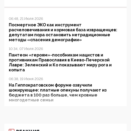
06:48, 21 Июля 2026
Посмертное ЭКО как инструмент
расчеловечивания и кормовая база извращенцев:
депутатам пора остановить нетрадиционные
методы «спасения демографии»
10:34, 07 Июля 2026
Пантеон «героям»-пособникам нацистов и
противникам Православия в Киево-Печерской
Лавре: Зеленский и Ко показывают миру рога и
копыта
06:38, 19 Июня 2026
На Гиппократовском форуме озвучили
шокирующее: платные опекуны получают из
бюджета в 100 раз больше, чем кровные
многодетные семьи
05:00, 13 Июня 2026
Разбор учебника Обществознания под редакцией
Медведева: суверенитет, традиционные ценности
и немного двоемыслия