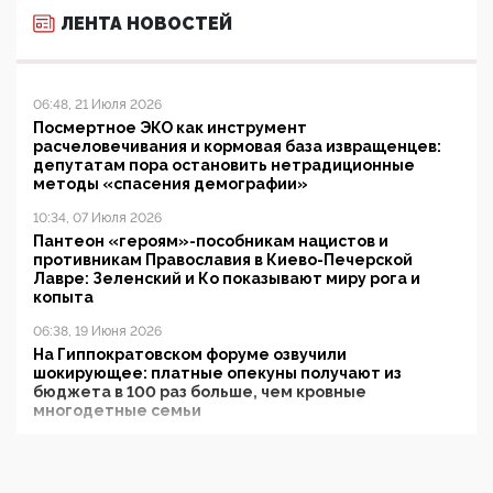
ЛЕНТА НОВОСТЕЙ
06:48, 21 Июля 2026
Посмертное ЭКО как инструмент
расчеловечивания и кормовая база извращенцев:
депутатам пора остановить нетрадиционные
методы «спасения демографии»
10:34, 07 Июля 2026
Пантеон «героям»-пособникам нацистов и
противникам Православия в Киево-Печерской
Лавре: Зеленский и Ко показывают миру рога и
копыта
06:38, 19 Июня 2026
На Гиппократовском форуме озвучили
шокирующее: платные опекуны получают из
бюджета в 100 раз больше, чем кровные
многодетные семьи
05:00, 13 Июня 2026
Разбор учебника Обществознания под редакцией
Медведева: суверенитет, традиционные ценности