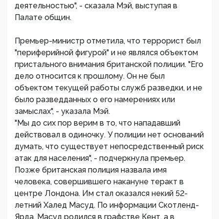
деятельностью", - сказала Мэй, выступая в
Палате общин.
Премьер-министр отметила, что террорист был
"периферийной фигурой" и не являлся объектом
пристального внимания британской полиции. "Его
дело относится к прошлому. Он не был
объектом текущей работы служб разведки, и не
было разведданных о его намерениях или
замыслах", - указала Мэй.
"Мы до сих пор верим в то, что нападавший
действовал в одиночку. У полиции нет оснований
думать, что существует непосредственный риск
атак для населения", - подчеркнула премьер.
Позже британская полиция назвала имя
человека, совершившего накануне теракт в
центре Лондона. Им стал оказался некий 52-
летний Халед Масуд. По информации Скотленд-
Ярда, Масуд родился в графстве Кент, а в