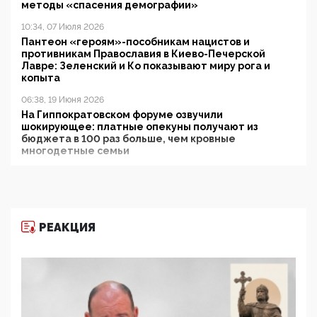
методы «спасения демографии»
10:34, 07 Июля 2026
Пантеон «героям»-пособникам нацистов и
противникам Православия в Киево-Печерской
Лавре: Зеленский и Ко показывают миру рога и
копыта
06:38, 19 Июня 2026
На Гиппократовском форуме озвучили
шокирующее: платные опекуны получают из
бюджета в 100 раз больше, чем кровные
многодетные семьи
05:00, 13 Июня 2026
Разбор учебника Обществознания под редакцией
Медведева: суверенитет, традиционные ценности
и немного двоемыслия
РЕАКЦИЯ
11:53, 09 Июня 2026
Прокуратура наконец увидела экстремистскую
деятельность ИИТО ЮНЕСКО в России, но
цифроглобалисты продолжают определять
повестку в образовании
09:43, 01 Июня 2026