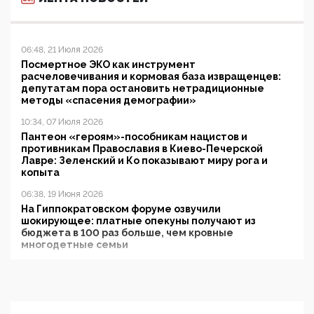
06:48, 21 Июля 2026
Посмертное ЭКО как инструмент
расчеловечивания и кормовая база извращенцев:
депутатам пора остановить нетрадиционные
методы «спасения демографии»
10:34, 07 Июля 2026
Пантеон «героям»-пособникам нацистов и
противникам Православия в Киево-Печерской
Лавре: Зеленский и Ко показывают миру рога и
копыта
06:38, 19 Июня 2026
На Гиппократовском форуме озвучили
шокирующее: платные опекуны получают из
бюджета в 100 раз больше, чем кровные
многодетные семьи
05:00, 13 Июня 2026
Разбор учебника Обществознания под редакцией
Медведева: суверенитет, традиционные ценности
и немного двоемыслия