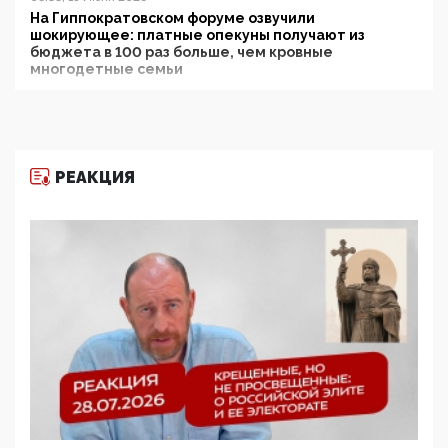
На Гиппократовском форуме озвучили
шокирующее: платные опекуны получают из
бюджета в 100 раз больше, чем кровные
многодетные семьи
05:00, 13 Июня 2026
Разбор учебника Обществознания под редакцией
Медведева: суверенитет, традиционные ценности
и немного двоемыслия
РЕАКЦИЯ
11:53, 09 Июня 2026
Прокуратура наконец увидела экстремистскую
деятельность ИИТО ЮНЕСКО в России, но
цифроглобалисты продолжают определять
повестку в образовании
09:43, 01 Июня 2026
5G за счет здоровья граждан: Минцифры намерено
отобрать у регионов и муниципалитетов право
защищать жилые дома и социальные объекты от
ЭМИ
05:58, 26 Мая 2026
Роскомнадзор освободили от борца с
деструктивным и опасным контентом