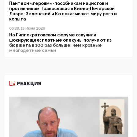
Пантеон «героям»-пособникам нацистов и
противникам Православия в Киево-Печерской
Лавре: Зеленский и Ко показывают миру рога и
копыта
06:38, 19 Июня 2026
На Гиппократовском форуме озвучили
шокирующее: платные опекуны получают из
бюджета в 100 раз больше, чем кровные
многодетные семьи
05:00, 13 Июня 2026
Разбор учебника Обществознания под редакцией
Медведева: суверенитет, традиционные ценности
и немного двоемыслия
РЕАКЦИЯ
11:53, 09 Июня 2026
Прокуратура наконец увидела экстремистскую
деятельность ИИТО ЮНЕСКО в России, но
цифроглобалисты продолжают определять
повестку в образовании
09:43, 01 Июня 2026
5G за счет здоровья граждан: Минцифры намерено
отобрать у регионов и муниципалитетов право
защищать жилые дома и социальные объекты от