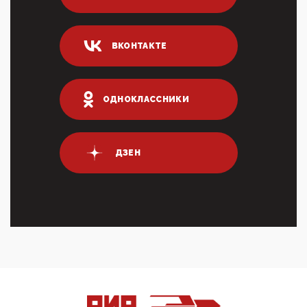
Он это ...
04:47, 10 Апреля 2026
ВКОНТАКТЕ
ИНН для переводов по СБП это первый шаг из
логических двухЗаполнение ИНН при любых
переводах по ...
03:35, 10 Апреля 2026
ОДНОКЛАССНИКИ
Суммарное вознаграждение менеджменту в 15
крупных банках по итогам 2025 года превысило 63
млрд руб. ...
03:01, 10 Апреля 2026
ДЗЕН
Террорист и убийца Буданов вальяжно сообщил,
что союзники просили Киев не наносить удары по
энергети...
01:54, 10 Апреля 2026
ПрезидентПутинвчера вечером обьявил
Пасхальное перемирие с 16 часов субботы до конца
дня Воскресен...
01:09, 10 Апреля 2026
Цифроконцлагерь работает только на
входМошенники активно пользуются аккаунтами на
Госуслугах уме...