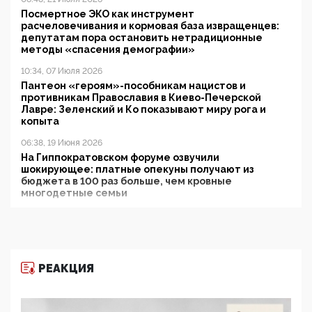
Посмертное ЭКО как инструмент
расчеловечивания и кормовая база извращенцев:
депутатам пора остановить нетрадиционные
методы «спасения демографии»
10:34, 07 Июля 2026
Пантеон «героям»-пособникам нацистов и
противникам Православия в Киево-Печерской
Лавре: Зеленский и Ко показывают миру рога и
копыта
06:38, 19 Июня 2026
На Гиппократовском форуме озвучили
шокирующее: платные опекуны получают из
бюджета в 100 раз больше, чем кровные
многодетные семьи
05:00, 13 Июня 2026
Разбор учебника Обществознания под редакцией
Медведева: суверенитет, традиционные ценности
и немного двоемыслия
РЕАКЦИЯ
11:53, 09 Июня 2026
Прокуратура наконец увидела экстремистскую
деятельность ИИТО ЮНЕСКО в России, но