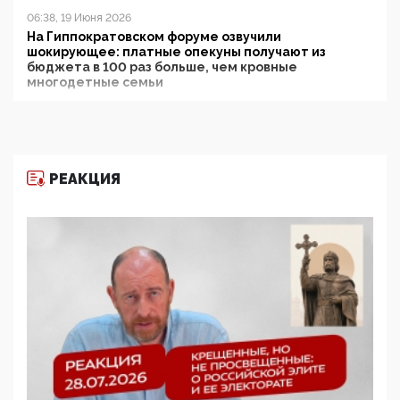
06:38, 19 Июня 2026
На Гиппократовском форуме озвучили
шокирующее: платные опекуны получают из
бюджета в 100 раз больше, чем кровные
многодетные семьи
05:00, 13 Июня 2026
Разбор учебника Обществознания под редакцией
Медведева: суверенитет, традиционные ценности
и немного двоемыслия
РЕАКЦИЯ
11:53, 09 Июня 2026
Прокуратура наконец увидела экстремистскую
деятельность ИИТО ЮНЕСКО в России, но
цифроглобалисты продолжают определять
повестку в образовании
09:43, 01 Июня 2026
5G за счет здоровья граждан: Минцифры намерено
отобрать у регионов и муниципалитетов право
защищать жилые дома и социальные объекты от
ЭМИ
05:58, 26 Мая 2026
Роскомнадзор освободили от борца с