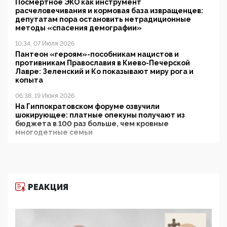
Посмертное ЭКО как инструмент
расчеловечивания и кормовая база извращенцев:
депутатам пора остановить нетрадиционные
методы «спасения демографии»
10:34, 07 Июля 2026
Пантеон «героям»-пособникам нацистов и
противникам Православия в Киево-Печерской
Лавре: Зеленский и Ко показывают миру рога и
копыта
06:38, 19 Июня 2026
На Гиппократовском форуме озвучили
шокирующее: платные опекуны получают из
бюджета в 100 раз больше, чем кровные
многодетные семьи
05:00, 13 Июня 2026
Разбор учебника Обществознания под редакцией
Медведева: суверенитет, традиционные ценности
и немного двоемыслия
РЕАКЦИЯ
11:53, 09 Июня 2026
Прокуратура наконец увидела экстремистскую
деятельность ИИТО ЮНЕСКО в России, но
цифроглобалисты продолжают определять