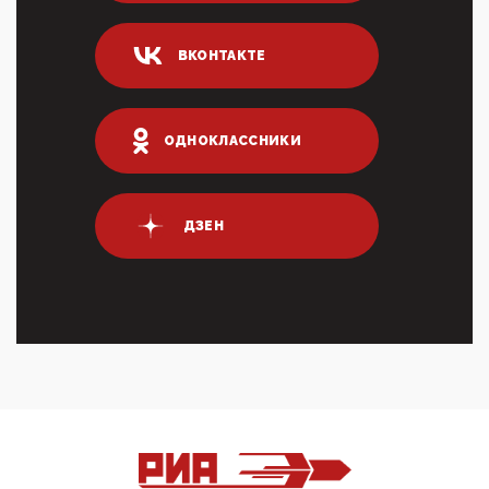
Он это ...
04:47, 10 Апреля 2026
ВКОНТАКТЕ
ИНН для переводов по СБП это первый шаг из
логических двухЗаполнение ИНН при любых
переводах по ...
03:35, 10 Апреля 2026
ОДНОКЛАССНИКИ
Суммарное вознаграждение менеджменту в 15
крупных банках по итогам 2025 года превысило 63
млрд руб. ...
03:01, 10 Апреля 2026
ДЗЕН
Террорист и убийца Буданов вальяжно сообщил,
что союзники просили Киев не наносить удары по
энергети...
01:54, 10 Апреля 2026
ПрезидентПутинвчера вечером обьявил
Пасхальное перемирие с 16 часов субботы до конца
дня Воскресен...
01:09, 10 Апреля 2026
Цифроконцлагерь работает только на
входМошенники активно пользуются аккаунтами на
Госуслугах уме...