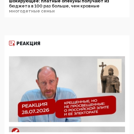
шокирующее: платные опекуны получают из
бюджета в 100 раз больше, чем кровные
многодетные семьи
05:00, 13 Июня 2026
Разбор учебника Обществознания под редакцией
Медведева: суверенитет, традиционные ценности
и немного двоемыслия
РЕАКЦИЯ
11:53, 09 Июня 2026
Прокуратура наконец увидела экстремистскую
деятельность ИИТО ЮНЕСКО в России, но
цифроглобалисты продолжают определять
повестку в образовании
09:43, 01 Июня 2026
5G за счет здоровья граждан: Минцифры намерено
отобрать у регионов и муниципалитетов право
защищать жилые дома и социальные объекты от
ЭМИ
05:58, 26 Мая 2026
Роскомнадзор освободили от борца с
деструктивным и опасным контентом
07:39, 25 Мая 2026