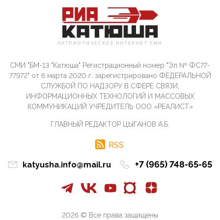
входМошенники активно пользуются аккаунтами на
Госуслугах уме...
12:01, 10 Апреля 2026
Сионистское правительство благосклонно
ПАТРИОТИЧЕСКОЕ ИНТЕРНЕТ СМИ
разрешило православным христианам провести
обряд Схождения Бл...
СМИ "БМ-13 "Катюша" Регистрационный номер "Эл № ФС77-
09:40, 10 Апреля 2026
77972" от 6 марта 2020 г. зарегистрировано ФЕДЕРАЛЬНОЙ
Честно говоря, ситуация с продвижением через
СЛУЖБОЙ ПО НАДЗОРУ В СФЕРЕ СВЯЗИ,
российские крупнейшие СМИ персоны Эррола
ИНФОРМАЦИОННЫХ ТЕХНОЛОГИЙ И МАССОВЫХ
Маска (отца Ил...
КОММУНИКАЦИЙ УЧРЕДИТЕЛЬ ООО «РЕАЛИСТ»
07:11, 10 Апреля 2026
ГЛАВНЫЙ РЕДАКТОР ЦЫГАНОВ А.Б.
Те, кто стоят за массовым завозом в Россию
инокультурных мигрантов, в общем-то понимают,
что делают ...
RSS
09:34, 09 Апреля 2026
+7 (965) 748-65-65
katyusha.info@mail.ru
Благодаря знакомым, стали известны подробности
истории с белгородскими "Орланами",которые
сбили свыш...
09:01, 09 Апреля 2026
Снова о главном на фронте. Противник вновь
2026 © Все права защищены
захватил "малое небо" на украинском ТВД.