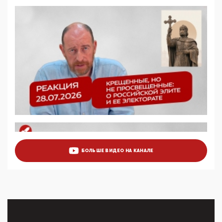
деятельность ИИТО ЮНЕСКО в России, но
цифроглобалисты продолжают определять
повестку в образовании
09:43, 01 Июня 2026
5G за счет здоровья граждан: Минцифры намерено
отобрать у регионов и муниципалитетов право
защищать жилые дома и социальные объекты от
ЭМИ
05:58, 26 Мая 2026
Роскомнадзор освободили от борца с
деструктивным и опасным контентом
07:39, 25 Мая 2026
Манифест против семьи и традиционных
ценностей: «Новые люди» поднимают электорат
БОЛЬШЕ ВИДЕО НА КАНАЛЕ
феминисток на битву с мужчинами-«бабуинами»
05:08, 15 Мая 2026
Эзотерика, инфоцыганство и лженаука под ширмой
защиты традиционных ценностей: кто и с чем
выступал на форуме «Россия 809. Традиции
будущего»
09:40, 06 Мая 2026