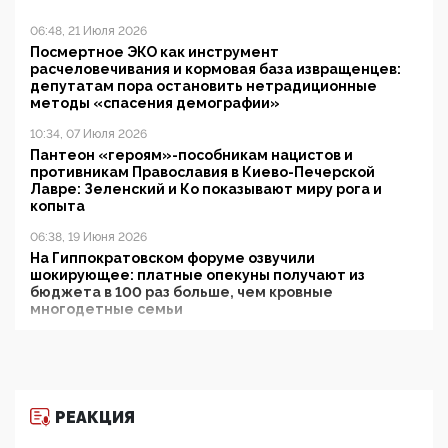
06:48, 21 Июля 2026
Посмертное ЭКО как инструмент
расчеловечивания и кормовая база извращенцев:
депутатам пора остановить нетрадиционные
методы «спасения демографии»
10:34, 07 Июля 2026
Пантеон «героям»-пособникам нацистов и
противникам Православия в Киево-Печерской
Лавре: Зеленский и Ко показывают миру рога и
копыта
06:38, 19 Июня 2026
На Гиппократовском форуме озвучили
шокирующее: платные опекуны получают из
бюджета в 100 раз больше, чем кровные
многодетные семьи
05:00, 13 Июня 2026
Разбор учебника Обществознания под редакцией
Медведева: суверенитет, традиционные ценности
и немного двоемыслия
РЕАКЦИЯ
11:53, 09 Июня 2026
Прокуратура наконец увидела экстремистскую