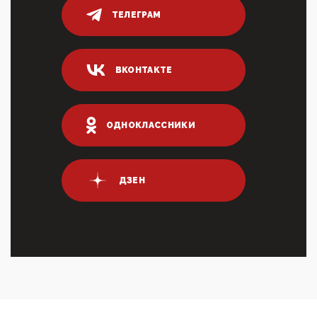
Тем временем, в Германии г-н Мерц заявил, что
ТЕЛЕГРАМ
80% сирийцев в ФРГ должны вернуться на родину.
Он это ...
04:47, 10 Апреля 2026
ВКОНТАКТЕ
ИНН для переводов по СБП это первый шаг из
логических двухЗаполнение ИНН при любых
переводах по ...
03:35, 10 Апреля 2026
ОДНОКЛАССНИКИ
Суммарное вознаграждение менеджменту в 15
крупных банках по итогам 2025 года превысило 63
млрд руб. ...
03:01, 10 Апреля 2026
ДЗЕН
Террорист и убийца Буданов вальяжно сообщил,
что союзники просили Киев не наносить удары по
энергети...
01:54, 10 Апреля 2026
ПрезидентПутинвчера вечером обьявил
Пасхальное перемирие с 16 часов субботы до конца
дня Воскресен...
01:09, 10 Апреля 2026
Цифроконцлагерь работает только на