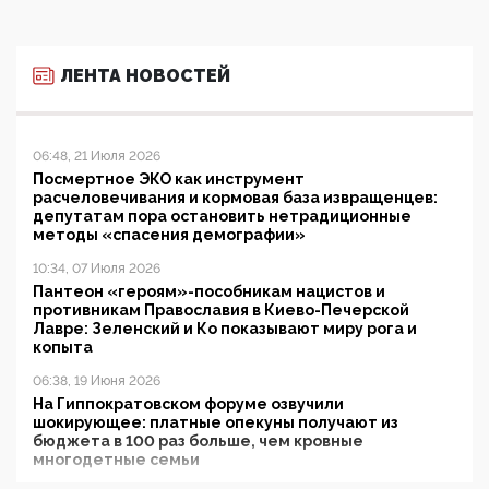
ЛЕНТА НОВОСТЕЙ
06:48, 21 Июля 2026
Посмертное ЭКО как инструмент
расчеловечивания и кормовая база извращенцев:
депутатам пора остановить нетрадиционные
методы «спасения демографии»
10:34, 07 Июля 2026
Пантеон «героям»-пособникам нацистов и
противникам Православия в Киево-Печерской
Лавре: Зеленский и Ко показывают миру рога и
копыта
06:38, 19 Июня 2026
На Гиппократовском форуме озвучили
шокирующее: платные опекуны получают из
бюджета в 100 раз больше, чем кровные
многодетные семьи