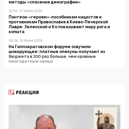
методы «спасения демографии»
10:34, 07 Июля 2026
Пантеон «героям»-пособникам нацистов и
противникам Православия в Киево-Печерской
Лавре: Зеленский и Ко показывают миру рога и
копыта
06:38, 19 Июня 2026
На Гиппократовском форуме озвучили
шокирующее: платные опекуны получают из
бюджета в 100 раз больше, чем кровные
многодетные семьи
05:00, 13 Июня 2026
Разбор учебника Обществознания под редакцией
Медведева: суверенитет, традиционные ценности
и немного двоемыслия
РЕАКЦИЯ
11:53, 09 Июня 2026
Прокуратура наконец увидела экстремистскую
деятельность ИИТО ЮНЕСКО в России, но
цифроглобалисты продолжают определять
повестку в образовании
09:43, 01 Июня 2026