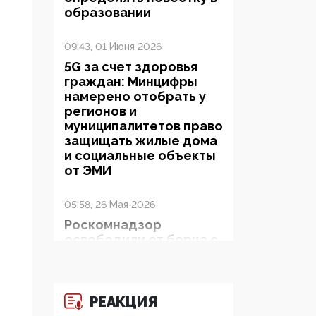
образовании
09:43, 01 Июня 2026
5G за счет здоровья
граждан: Минцифры
намерено отобрать у
регионов и
муниципалитетов право
защищать жилые дома
и социальные объекты
от ЭМИ
05:58, 26 Мая 2026
Роскомнадзор
освободили от борца с
деструктивным и
опасным контентом
РЕАКЦИЯ
07:39, 25 Мая 2026