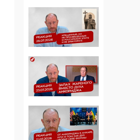
Манифест против
семьи и традиционных
ценностей: «Новые
люди» поднимают
электорат феминисток
на битву с
мужчинами-«бабуинам
и»
05:08, 15 Мая 2026
Эзотерика,
инфоцыганство и
лженаука под ширмой
защиты традиционных
ценностей: кто и с чем
выступал на форуме
«Россия 809. Традиции
будущего»
09:40, 06 Мая 2026