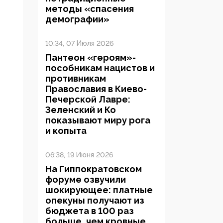
методы «спасения
демографии»
10:34, 07 Июля 2026
Пантеон «героям»-
пособникам нацистов и
противникам
Православия в Киево-
Печерской Лавре:
Зеленский и Ко
показывают миру рога
и копыта
06:38, 19 Июня 2026
На Гиппократовском
форуме озвучили
шокирующее: платные
опекуны получают из
бюджета в 100 раз
больше, чем кровные