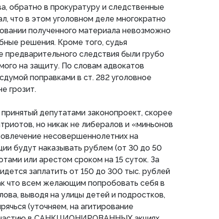
а, обратно в прокуратуру и следственные
ал, что в этом уголовном деле многократно
новании полученного материала невозможно
бные решения. Кроме того, судья
де предварительного следствия были грубо
ого на защиту. По словам адвокатов
осдумой поправками в ст. 282 уголовное
е грозит.
 принятый депутатами законопроект, скорее
атриотов, но никак не либералов и «миньонов
 вовлечение несовершеннолетних на
ии будут наказывать рублем (от 30 до 50
отами или арестом сроком на 15 суток. За
дется заплатить от 150 до 300 тыс. рублей
Так что всем желающим попробовать себя в
лова, выводя на улицы детей и подростков,
рячься (уточняем, на агитирование
 участию в САНКЦИОНИРОВАННЫХ акциях