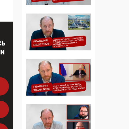
Симулякр патриотизма
и благолепия:
профилактика негатива
среди молодежи снова
отдана на откуп
«движперам»
СЬ
03:35, 25 Апреля 2026
ТИ
120 лет
парламентаризма: как
институт
народовластия
превратился в «чего
изволите» для
Правительства и АП
06:29, 15 Апреля 2026
Социальный фонд
России – пионер
жесткого внедрения