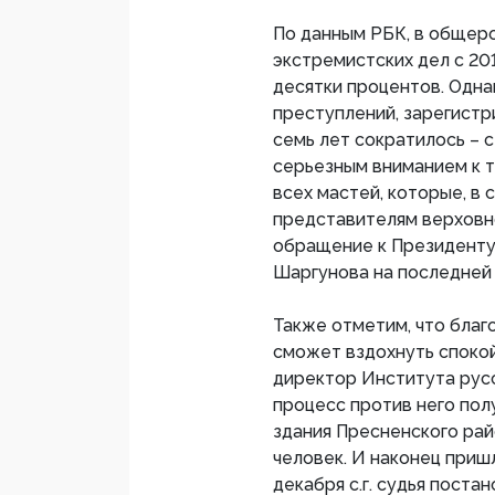
По данным РБК, в общер
экстремистских дел с 201
десятки процентов. Одна
преступлений, зарегистр
семь лет сократилось – с
серьезным вниманием к 
всех мастей, которые, в 
представителям верховно
обращение к Президенту
Шаргунова на последней 
Также отметим, что бла
сможет вздохнуть спокой
директор Института рус
процесс против него полу
здания Пресненского ра
человек. И наконец приш
декабря с.г. судья поста