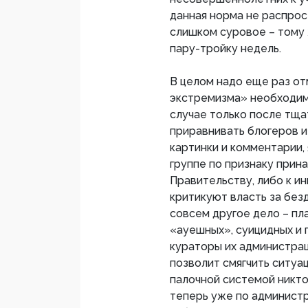
данная норма не распрос
слишком суровое – тому 
пару-тройку недель.
В целом надо еще раз от
экстремизма» необходим
случае только после тщ
приравнивать блогеров и
картинки и комментарии,
группе по признаку прин
Правительству, либо к ин
критикуют власть за без
совсем другое дело – п
«ауешных», суицидных и 
кураторы их администра
позволит смягчить ситуац
палочной системой никто
теперь уже по администр