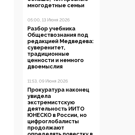
многодетные семьи
05:00, 13 Июня 2026
Разбор учебника
Обществознания под
редакцией Медведева:
суверенитет,
традиционные
ценности и немного
двоемыслия
11:53, 09 Июня 2026
Прокуратура наконец
увидела
экстремистскую
деятельность ИИТО
ЮНЕСКО в России, но
цифроглобалисты
продолжают
определять повестку в