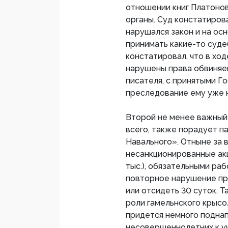
отношении книг Платонов
органы. Суд констатиров
нарушался закон и на ос
принимать какие-то суде
констатировал, что в хо
нарушены права обвиняем
писателя, с принятыми Г
преследование ему уже н
Второй не менее важный
всего, также порадует п
Навального». Отныне за
несанкционированные акц
тыс.), обязательными раб
повторное нарушение при
или отсидеть 30 суток. 
роли гамельнского крысо
придется немного поднап
несовершеннолетних к