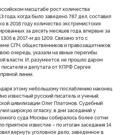
оссийском масштабе рост количества
3 года, когда было заведено 787 дел, составил
ко в 2018 году количество экстремистских
ированных за десять месяцев года, впервые за
 1305 в 2017-м до 1209. Связано это с
теме СПЧ, общественников и правозащитников
свою очередь, указали на явные перегибы
й власти. И, разумеется, не прошло даром
 писателя и депутата от КПРФ Сергея
прямой линии.
годаря этому небольшому послаблению наконец
но известный русский писатель и ученый,
ской цивилизации Олег Платонов. Судебный
чил широкую огласку, в дни заседаний у
йонного суда Москвы собиралось более сотни
ло приятное известие – по итогам заседания 14
новил вернуть уголовное дело, заведенное в