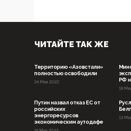
ЧИТАЙТЕ ТАК ЖЕ
Территорию «Азовстали»
Мин
полностью освободили
эксп
РФ н
24 Мая 2022
18 Ма
Путин назвал отказ ЕС от
Русл
российских
Бел
энергоресурсов
13 Ма
экономическим аутодафе
18 Мая 2022