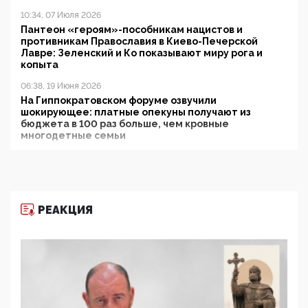
10:34, 07 Июля 2026
Пантеон «героям»-пособникам нацистов и
противникам Православия в Киево-Печерской
Лавре: Зеленский и Ко показывают миру рога и
копыта
06:38, 19 Июня 2026
На Гиппократовском форуме озвучили
шокирующее: платные опекуны получают из
бюджета в 100 раз больше, чем кровные
многодетные семьи
05:00, 13 Июня 2026
Разбор учебника Обществознания под редакцией
Медведева: суверенитет, традиционные ценности
и немного двоемыслия
РЕАКЦИЯ
11:53, 09 Июня 2026
Прокуратура наконец увидела экстремистскую
деятельность ИИТО ЮНЕСКО в России, но
цифроглобалисты продолжают определять
повестку в образовании
09:43, 01 Июня 2026
5G за счет здоровья граждан: Минцифры намерено