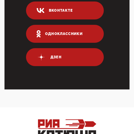
04:47, 10 Апреля 2026
ВКОНТАКТЕ
ИНН для переводов по СБП это первый шаг из
логических двухЗаполнение ИНН при любых
переводах по ...
03:35, 10 Апреля 2026
ОДНОКЛАССНИКИ
Суммарное вознаграждение менеджменту в 15
крупных банках по итогам 2025 года превысило 63
млрд руб. ...
03:01, 10 Апреля 2026
ДЗЕН
Террорист и убийца Буданов вальяжно сообщил,
что союзники просили Киев не наносить удары по
энергети...
01:54, 10 Апреля 2026
ПрезидентПутинвчера вечером обьявил
Пасхальное перемирие с 16 часов субботы до конца
дня Воскресен...
01:09, 10 Апреля 2026
Цифроконцлагерь работает только на
входМошенники активно пользуются аккаунтами на
Госуслугах уме...
12:01, 10 Апреля 2026