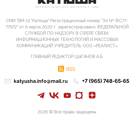
Сионистское правительство благосклонно
ПАТРИОТИЧЕСКОЕ ИНТЕРНЕТ СМИ
разрешило православным христианам провести
обряд Схождения Бл...
СМИ "БМ-13 "Катюша" Регистрационный номер "Эл № ФС77-
09:40, 10 Апреля 2026
77972" от 6 марта 2020 г. зарегистрировано ФЕДЕРАЛЬНОЙ
Честно говоря, ситуация с продвижением через
СЛУЖБОЙ ПО НАДЗОРУ В СФЕРЕ СВЯЗИ,
российские крупнейшие СМИ персоны Эррола
ИНФОРМАЦИОННЫХ ТЕХНОЛОГИЙ И МАССОВЫХ
Маска (отца Ил...
КОММУНИКАЦИЙ УЧРЕДИТЕЛЬ ООО «РЕАЛИСТ»
07:11, 10 Апреля 2026
ГЛАВНЫЙ РЕДАКТОР ЦЫГАНОВ А.Б.
Те, кто стоят за массовым завозом в Россию
инокультурных мигрантов, в общем-то понимают,
что делают ...
RSS
09:34, 09 Апреля 2026
+7 (965) 748-65-65
katyusha.info@mail.ru
Благодаря знакомым, стали известны подробности
истории с белгородскими "Орланами",которые
сбили свыш...
09:01, 09 Апреля 2026
Снова о главном на фронте. Противник вновь
2026 © Все права защищены
захватил "малое небо" на украинском ТВД.
Противник расшир...
08:05, 09 Апреля 2026