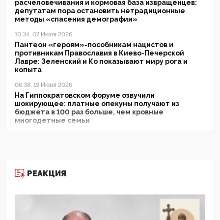
расчеловечивания и кормовая база извращенцев:
депутатам пора остановить нетрадиционные
методы «спасения демографии»
10:34, 07 Июля 2026
Пантеон «героям»-пособникам нацистов и
противникам Православия в Киево-Печерской
Лавре: Зеленский и Ко показывают миру рога и
копыта
06:38, 19 Июня 2026
На Гиппократовском форуме озвучили
шокирующее: платные опекуны получают из
бюджета в 100 раз больше, чем кровные
многодетные семьи
05:00, 13 Июня 2026
Разбор учебника Обществознания под редакцией
Медведева: суверенитет, традиционные ценности
и немного двоемыслия
РЕАКЦИЯ
11:53, 09 Июня 2026
Прокуратура наконец увидела экстремистскую
деятельность ИИТО ЮНЕСКО в России, но
цифроглобалисты продолжают определять
повестку в образовании