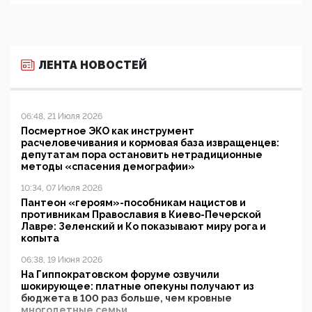
ЛЕНТА НОВОСТЕЙ
06:48, 21 Июля 2026
Посмертное ЭКО как инструмент
расчеловечивания и кормовая база извращенцев:
депутатам пора остановить нетрадиционные
методы «спасения демографии»
10:34, 07 Июля 2026
Пантеон «героям»-пособникам нацистов и
противникам Православия в Киево-Печерской
Лавре: Зеленский и Ко показывают миру рога и
копыта
06:38, 19 Июня 2026
На Гиппократовском форуме озвучили
шокирующее: платные опекуны получают из
бюджета в 100 раз больше, чем кровные
многодетные семьи