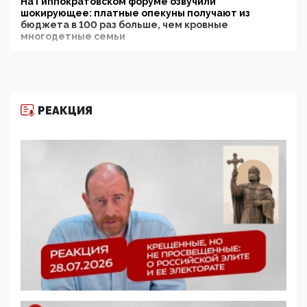
На Гиппократовском форуме озвучили
шокирующее: платные опекуны получают из
бюджета в 100 раз больше, чем кровные
многодетные семьи
05:00, 13 Июня 2026
Разбор учебника Обществознания под редакцией
Медведева: суверенитет, традиционные ценности
и немного двоемыслия
РЕАКЦИЯ
11:53, 09 Июня 2026
Прокуратура наконец увидела экстремистскую
деятельность ИИТО ЮНЕСКО в России, но
цифроглобалисты продолжают определять
повестку в образовании
09:43, 01 Июня 2026
5G за счет здоровья граждан: Минцифры намерено
отобрать у регионов и муниципалитетов право
защищать жилые дома и социальные объекты от
ЭМИ
05:58, 26 Мая 2026
Роскомнадзор освободили от борца с
деструктивным и опасным контентом
07:39, 25 Мая 2026