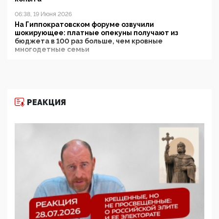
06:38, 19 Июня 2026
На Гиппократовском форуме озвучили
шокирующее: платные опекуны получают из
бюджета в 100 раз больше, чем кровные
многодетные семьи
05:00, 13 Июня 2026
Разбор учебника Обществознания под редакцией
Медведева: суверенитет, традиционные ценности
и немного двоемыслия
РЕАКЦИЯ
11:53, 09 Июня 2026
Прокуратура наконец увидела экстремистскую
деятельность ИИТО ЮНЕСКО в России, но
цифроглобалисты продолжают определять
повестку в образовании
09:43, 01 Июня 2026
5G за счет здоровья граждан: Минцифры намерено
отобрать у регионов и муниципалитетов право
защищать жилые дома и социальные объекты от
ЭМИ
05:58, 26 Мая 2026
Роскомнадзор освободили от борца с