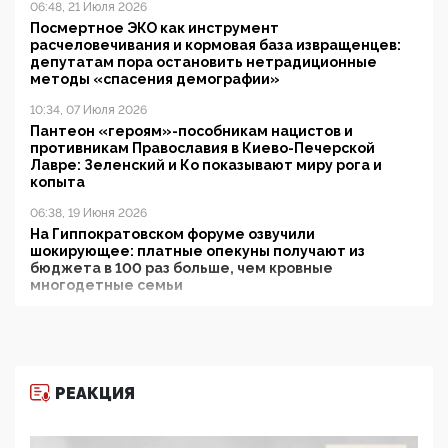
06:48, 21 Июля 2026
Посмертное ЭКО как инструмент
расчеловечивания и кормовая база извращенцев:
депутатам пора остановить нетрадиционные
методы «спасения демографии»
10:34, 07 Июля 2026
Пантеон «героям»-пособникам нацистов и
противникам Православия в Киево-Печерской
Лавре: Зеленский и Ко показывают миру рога и
копыта
06:38, 19 Июня 2026
На Гиппократовском форуме озвучили
шокирующее: платные опекуны получают из
бюджета в 100 раз больше, чем кровные
многодетные семьи
05:00, 13 Июня 2026
Разбор учебника Обществознания под редакцией
Медведева: суверенитет, традиционные ценности
и немного двоемыслия
РЕАКЦИЯ
11:53, 09 Июня 2026
Прокуратура наконец увидела экстремистскую
деятельность ИИТО ЮНЕСКО в России, но