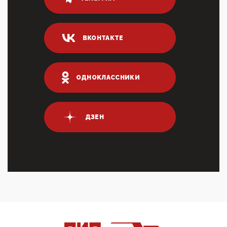
80% сирийцев в ФРГ должны вернуться на родину.
Он это ...
04:47, 10 Апреля 2026
ВКОНТАКТЕ
ИНН для переводов по СБП это первый шаг из
логических двухЗаполнение ИНН при любых
переводах по ...
03:35, 10 Апреля 2026
ОДНОКЛАССНИКИ
Суммарное вознаграждение менеджменту в 15
крупных банках по итогам 2025 года превысило 63
млрд руб. ...
03:01, 10 Апреля 2026
ДЗЕН
Террорист и убийца Буданов вальяжно сообщил,
что союзники просили Киев не наносить удары по
энергети...
01:54, 10 Апреля 2026
ПрезидентПутинвчера вечером обьявил
Пасхальное перемирие с 16 часов субботы до конца
дня Воскресен...
01:09, 10 Апреля 2026
Цифроконцлагерь работает только на
входМошенники активно пользуются аккаунтами на