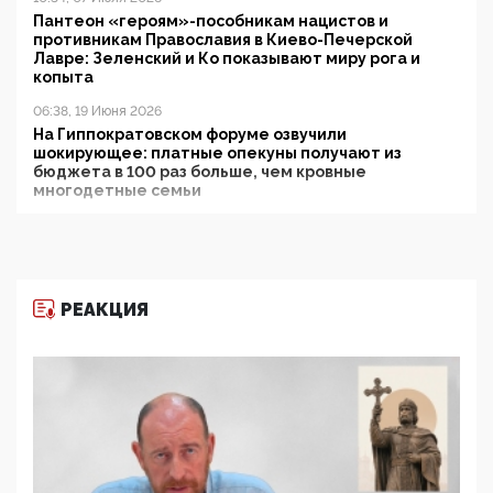
Пантеон «героям»-пособникам нацистов и
противникам Православия в Киево-Печерской
Лавре: Зеленский и Ко показывают миру рога и
копыта
06:38, 19 Июня 2026
На Гиппократовском форуме озвучили
шокирующее: платные опекуны получают из
бюджета в 100 раз больше, чем кровные
многодетные семьи
05:00, 13 Июня 2026
Разбор учебника Обществознания под редакцией
Медведева: суверенитет, традиционные ценности
и немного двоемыслия
РЕАКЦИЯ
11:53, 09 Июня 2026
Прокуратура наконец увидела экстремистскую
деятельность ИИТО ЮНЕСКО в России, но
цифроглобалисты продолжают определять
повестку в образовании
09:43, 01 Июня 2026
5G за счет здоровья граждан: Минцифры намерено
отобрать у регионов и муниципалитетов право