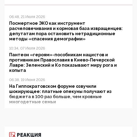
06:48, 21 Июля 2026
Посмертное ЭКО как инструмент
расчеловечивания и кормовая база извращенцев:
депутатам пора остановить нетрадиционные
методы «спасения демографии»
10:34, 07 Июля 2026
Пантеон «героям»-пособникам нацистов и
противникам Православия в Киево-Печерской
Лавре: Зеленский и Ко показывают миру рога и
копыта
06:38, 19 Июня 2026
На Гиппократовском форуме озвучили
шокирующее: платные опекуны получают из
бюджета в 100 раз больше, чем кровные
многодетные семьи
05:00, 13 Июня 2026
Разбор учебника Обществознания под редакцией
Медведева: суверенитет, традиционные ценности
и немного двоемыслия
РЕАКЦИЯ